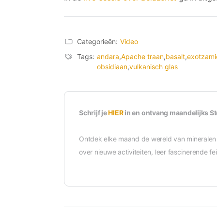
Categorieën:
Video
Tags:
andara
,
Apache traan
,
basalt
,
exotzami
obsidiaan
,
vulkanisch glas
Schrijf je
HIER
in en ontvang maandelijks S
Ontdek elke maand de wereld van mineralen 
over nieuwe activiteiten, leer fascinerende f