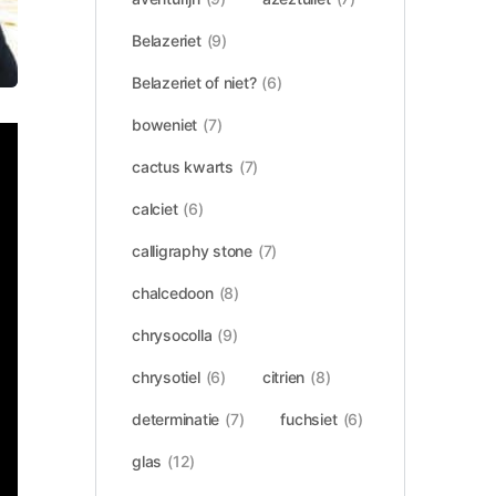
Belazeriet
(9)
Belazeriet of niet?
(6)
boweniet
(7)
cactus kwarts
(7)
calciet
(6)
calligraphy stone
(7)
chalcedoon
(8)
chrysocolla
(9)
chrysotiel
(6)
citrien
(8)
determinatie
(7)
fuchsiet
(6)
glas
(12)