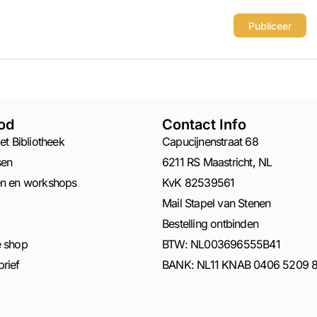
od
Contact Info
et Bibliotheek
Capucijnenstraat 68
sen
6211 RS Maastricht, NL
en en workshops
KvK 82539561
Mail Stapel van Stenen
Bestelling ontbinden
e shop
BTW: NL003696555B41
rief
BANK: NL11 KNAB 0406 5209 