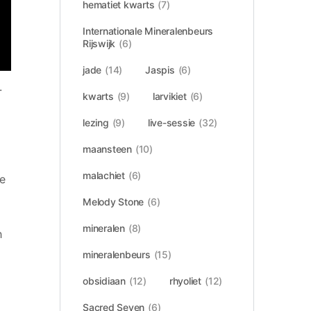
hematiet kwarts
(7)
Internationale Mineralenbeurs
Rijswijk
(6)
jade
(14)
Jaspis
(6)
.
kwarts
(9)
larvikiet
(6)
lezing
(9)
live-sessie
(32)
maansteen
(10)
malachiet
(6)
e
Melody Stone
(6)
mineralen
(8)
h
mineralenbeurs
(15)
obsidiaan
(12)
rhyoliet
(12)
Sacred Seven
(6)