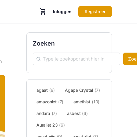
Inloggen
Registreer
Zoeken
Zoe
n
agaat
(9)
Agape Crystal
(7)
amazoniet
(7)
amethist
(10)
andara
(7)
asbest
(6)
Auraliet 23
(6)
aventurijn
(9)
azeztuliet
(7)