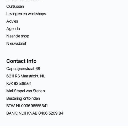
Cursussen
Lezingen en workshops
Advies
Agenda
Naar de shop
Nieuwsbrief
Contact Info
Capucijnenstraat 68
6211 RS Maastricht, NL
KvK 82539561
Mail Stapel van Stenen
Bestelling ontbinden
BTW: NL003696555B41
BANK: NL11 KNAB 0406 5209 84