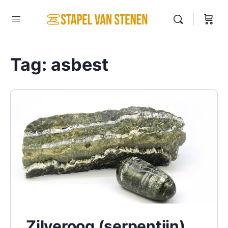
Tag:
asbest
Zilveroog (serpentijn)