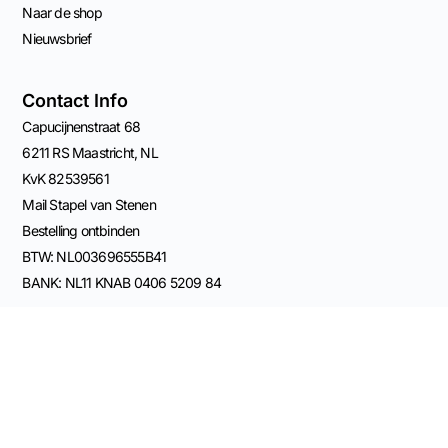
Naar de shop
Nieuwsbrief
Contact Info
Capucijnenstraat 68
6211 RS Maastricht, NL
KvK 82539561
Mail Stapel van Stenen
Bestelling ontbinden
BTW: NL003696555B41
BANK: NL11 KNAB 0406 5209 84
Samenwerken met SvS
Samenwerkingen
Cursus aanbieden via SvS
Verkopers Community