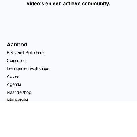
video’s en een actieve community.
Aanbod
Belazeriet Bibliotheek
Cursussen
Lezingen en workshops
Advies
Agenda
Naar de shop
Nieuwsbrief
Contact Info
Capucijnenstraat 68
6211 RS Maastricht, NL