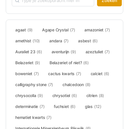
Zoeken
agaat
(9)
Agape Crystal
(7)
amazoniet
(7)
amethist
(10)
andara
(7)
asbest
(6)
Auraliet 23
(6)
aventurijn
(9)
azeztuliet
(7)
Belazeriet
(9)
Belazeriet of niet?
(6)
boweniet
(7)
cactus kwarts
(7)
calciet
(6)
calligraphy stone
(7)
chalcedoon
(8)
chrysocolla
(9)
chrysotiel
(6)
citrien
(8)
determinatie
(7)
fuchsiet
(6)
glas
(12)
hematiet kwarts
(7)
Internationale Mineralenbeurs Rijswijk
(6)