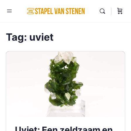
Tag:
uviet
Uviet: Een zeldzaam en