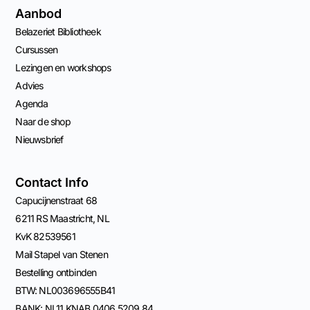
Aanbod
Belazeriet Bibliotheek
Cursussen
Lezingen en workshops
Advies
Agenda
Naar de shop
Nieuwsbrief
Contact Info
Capucijnenstraat 68
6211 RS Maastricht, NL
KvK 82539561
Mail Stapel van Stenen
Bestelling ontbinden
BTW: NL003696555B41
BANK: NL11 KNAB 0406 5209 84