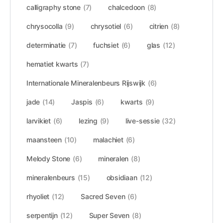
calligraphy stone
(7)
chalcedoon
(8)
chrysocolla
(9)
chrysotiel
(6)
citrien
(8)
determinatie
(7)
fuchsiet
(6)
glas
(12)
hematiet kwarts
(7)
Internationale Mineralenbeurs Rijswijk
(6)
jade
(14)
Jaspis
(6)
kwarts
(9)
larvikiet
(6)
lezing
(9)
live-sessie
(32)
maansteen
(10)
malachiet
(6)
Melody Stone
(6)
mineralen
(8)
mineralenbeurs
(15)
obsidiaan
(12)
rhyoliet
(12)
Sacred Seven
(6)
serpentijn
(12)
Super Seven
(8)