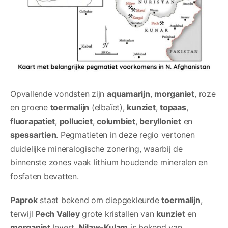
Opvallende vondsten zijn
aquamarijn
,
morganiet
, roze
en groene
toermalijn
(elbaïet),
kunziet
,
topaas
,
fluorapatiet
,
polluciet
,
columbiet
,
berylloniet
en
spessartien
. Pegmatieten in deze regio vertonen
duidelijke mineralogische zonering, waarbij de
binnenste zones vaak lithium houdende mineralen en
fosfaten bevatten.
Paprok
staat bekend om diepgekleurde
toermalijn
,
terwijl
Pech Valley
grote kristallen van
kunziet
en
morganiet
levert.
Nilaw-Kulam
is bekend van