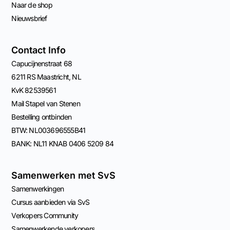
Naar de shop
Nieuwsbrief
Contact Info
Capucijnenstraat 68
6211 RS Maastricht, NL
KvK 82539561
Mail Stapel van Stenen
Bestelling ontbinden
BTW: NL003696555B41
BANK: NL11 KNAB 0406 5209 84
Samenwerken met SvS
Samenwerkingen
Cursus aanbieden via SvS
Verkopers Community
Samenwerkende verkopers