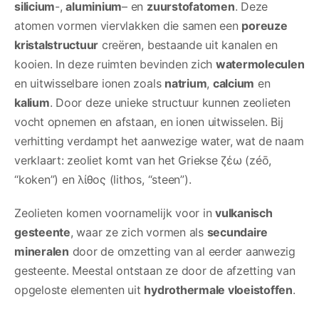
silicium
-,
aluminium
– en
zuurstofatomen
. Deze
atomen vormen viervlakken die samen een
poreuze
kristalstructuur
creëren, bestaande uit kanalen en
kooien. In deze ruimten bevinden zich
watermoleculen
en uitwisselbare ionen zoals
natrium
,
calcium
en
kalium
. Door deze unieke structuur kunnen zeolieten
vocht opnemen en afstaan, en ionen uitwisselen. Bij
verhitting verdampt het aanwezige water, wat de naam
verklaart: zeoliet komt van het Griekse ζέω (zéō,
“koken”) en λίθος (lithos, “steen”).
Zeolieten komen voornamelijk voor in
vulkanisch
gesteente
, waar ze zich vormen als
secundaire
mineralen
door de omzetting van al eerder aanwezig
gesteente. Meestal ontstaan ze door de afzetting van
opgeloste elementen uit
hydrothermale vloeistoffen
.