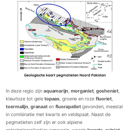
In deze regio zijn
aquamarijn
,
morganiet
,
gosheniet
,
kleurloze tot gele
topaas
, groene en roze
fluoriet
,
toermalijn
,
granaat
en
fluorapatiet
gevonden, meestal
in combinatie met kwarts en veldspaat. Naast de
pegmatieten zelf zijn er ook alpiene
spleetmineralisaties aanwezig, waarin
kwarts
,
axiniet