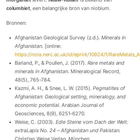
columbiet
, een belangrijke bron van niobium.
Bronnen:
Afghanistan Geological Survey (z.d.).
Minerals in
Afghanistan
. [online:
https://nora.nerc.ac.uk/id/eprint/10924/1/RareMetals_
Bariand, P., & Poullen, J. (2017).
Rare metals and
minerals in Afghanistan
. Mineralogical Record,
48(5), 765-784.
Kazmi, A. H., & Snee, L. W. (2015).
Pegmatites of
Afghanistan: Geological setting, mineralogy, and
economic potential
. Arabian Journal of
Geosciences, 8(9), 6251-6270.
Weise, C. (2003).
Edle Steine vom Dach der Welt:
extraLapis No. 24 – Afghanistan und Pakistan
.
Christian Weise Verlag, München.