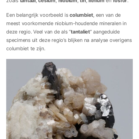
zoals
tantaal
,
cesium
,
niobium
,
tin
,
lithium
en
fosfor
.
Een belangrijk voorbeeld is
columbiet
, een van de
meest voorkomende niobium-houdende mineralen in
deze regio. Veel van de als “
tantaliet
” aangeduide
specimens uit deze regio’s blijken na analyse overigens
columbiet te zijn.