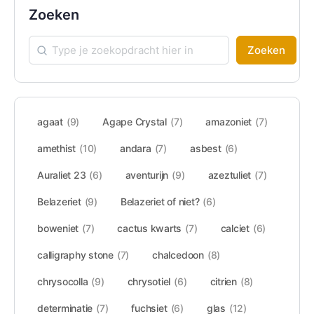
Zoeken
Zoeken
agaat
(9)
Agape Crystal
(7)
amazoniet
(7)
amethist
(10)
andara
(7)
asbest
(6)
Auraliet 23
(6)
aventurijn
(9)
azeztuliet
(7)
Belazeriet
(9)
Belazeriet of niet?
(6)
boweniet
(7)
cactus kwarts
(7)
calciet
(6)
calligraphy stone
(7)
chalcedoon
(8)
chrysocolla
(9)
chrysotiel
(6)
citrien
(8)
determinatie
(7)
fuchsiet
(6)
glas
(12)