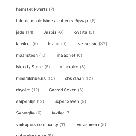
hematiet kwarts
(7)
Internationale Mineralenbeurs Rijswijk
(6)
jade
(14)
Jaspis
(6)
kwarts
(9)
larvikiet
(6)
lezing
(9)
live-sessie
(32)
maansteen
(10)
malachiet
(6)
Melody Stone
(6)
mineralen
(8)
mineralenbeurs
(15)
obsidiaan
(12)
rhyoliet
(12)
Sacred Seven
(6)
serpentijn
(12)
Super Seven
(8)
Synergite
(6)
tektiet
(7)
verkopers community
(11)
verzamelen
(8)
vulkanisch glas
(8)