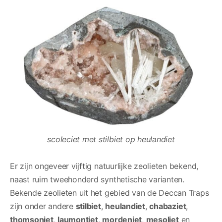
scoleciet met stilbiet op heulandiet
Er zijn ongeveer vijftig natuurlijke zeolieten bekend,
naast ruim tweehonderd synthetische varianten.
Bekende zeolieten uit het gebied van de Deccan Traps
zijn onder andere
stilbiet
,
heulandiet
,
chabaziet
,
thomsoniet
,
laumontiet
,
mordeniet
,
mesoliet
en