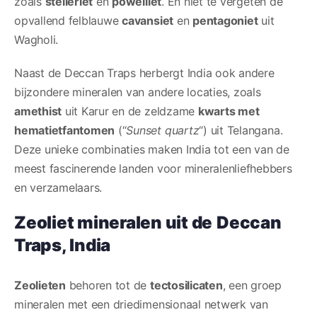
zoals
stelleriet
en
powelliet
. En niet te vergeten de
opvallend felblauwe
cavansiet
en
pentagoniet
uit
Wagholi.
Naast de Deccan Traps herbergt India ook andere
bijzondere mineralen van andere locaties, zoals
amethist
uit Karur en de zeldzame
kwarts met
hematietfantomen
(“
Sunset quartz
“) uit Telangana.
Deze unieke combinaties maken India tot een van de
meest fascinerende landen voor mineralenliefhebbers
en verzamelaars.
Zeoliet mineralen uit de
Deccan
Traps, India
Zeolieten
behoren tot de
tectosilicaten
, een groep
mineralen met een driedimensionaal netwerk van