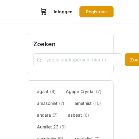
Inloggen
Registreer
Zoeken
Zoe
agaat
(9)
Agape Crystal
(7)
amazoniet
(7)
amethist
(10)
andara
(7)
asbest
(6)
Auraliet 23
(6)
aventurijn
(9)
azeztuliet
(7)