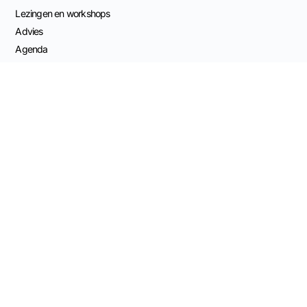
Lezingen en workshops
Advies
Agenda
Naar de shop
Nieuwsbrief
Contact Info
Capucijnenstraat 68
6211 RS Maastricht, NL
KvK 82539561
Mail Stapel van Stenen
Bestelling ontbinden
BTW: NL003696555B41
BANK: NL11 KNAB 0406 5209 84
Samenwerken met SvS