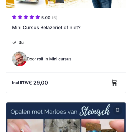
5.00
(6)
Mini Cursus Belazeriet of niet?
3u
Door
rolf
In
Mini cursus
€
29,00
Incl BTW