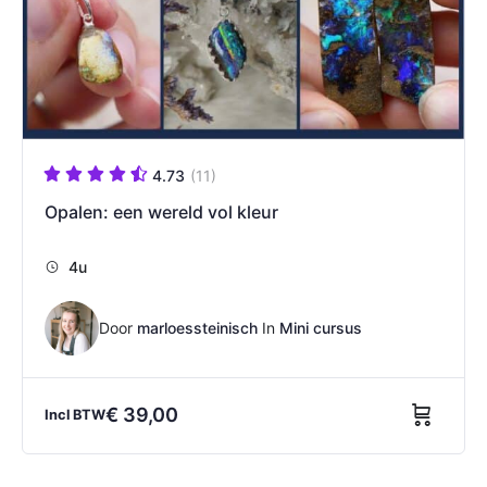
4.73
(11)
Opalen: een wereld vol kleur
4u
Door
marloessteinisch
In
Mini cursus
€
39,00
Incl BTW