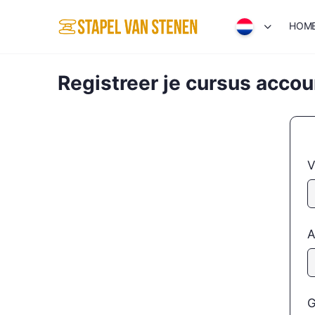
HOM
Registreer je cursus accou
V
A
G