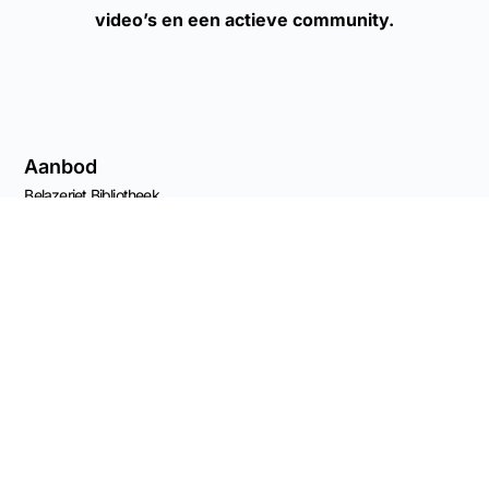
video’s en een actieve community.
Aanbod
Belazeriet Bibliotheek
Cursussen
Lezingen en workshops
Advies
Agenda
Naar de shop
Nieuwsbrief
Contact Info
Capucijnenstraat 68