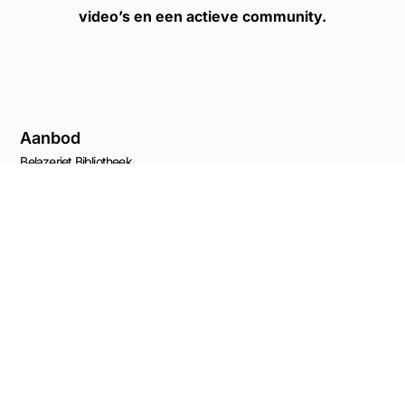
video’s en een actieve community.
Aanbod
Belazeriet Bibliotheek
Cursussen
Lezingen en workshops
Advies
Agenda
Naar de shop
Nieuwsbrief
Contact Info
Capucijnenstraat 68