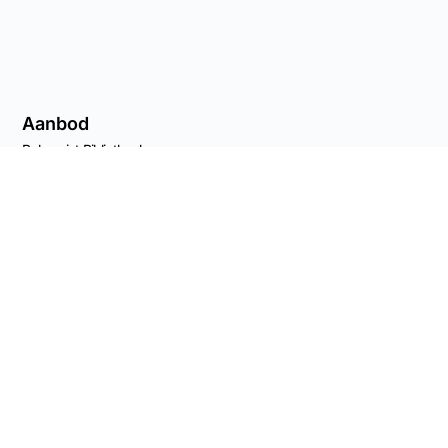
Aanbod
Belazeriet Bibliotheek
Cursussen
Lezingen en workshops
Advies
Agenda
Naar de shop
Nieuwsbrief
Contact Info
Capucijnenstraat 68
6211 RS Maastricht, NL
KvK 82539561