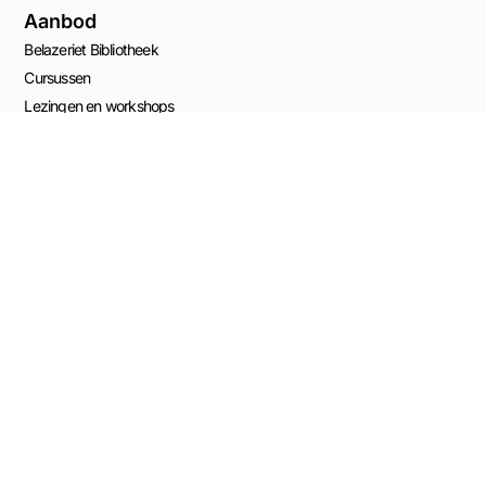
Aanbod
Belazeriet Bibliotheek
Cursussen
Lezingen en workshops
Advies
Agenda
Naar de shop
Nieuwsbrief
Contact Info
Capucijnenstraat 68
6211 RS Maastricht, NL
KvK 82539561
Mail Stapel van Stenen
Bestelling ontbinden
BTW: NL003696555B41
BANK: NL11 KNAB 0406 5209 84