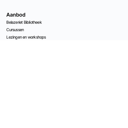
Aanbod
Belazeriet Bibliotheek
Cursussen
Lezingen en workshops
Advies
Agenda
Naar de shop
Nieuwsbrief
Contact Info
Capucijnenstraat 68
6211 RS Maastricht, NL
KvK 82539561
Mail Stapel van Stenen
Bestelling ontbinden