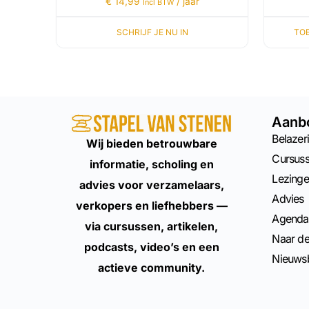
€
14,99
/ jaar
Incl BTW
SCHRIJF JE NU IN
TO
Aanb
Belazeri
Wij bieden betrouwbare
Cursus
informatie, scholing en
Lezing
advies voor verzamelaars,
Advies
verkopers en liefhebbers —
Agenda
via cursussen, artikelen,
Naar d
podcasts, video’s en een
Nieuwsb
actieve community.