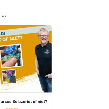
 …
ursus Belazeriet of niet?