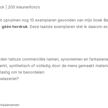
k | 200 kleurenfoto’s
het opruimen nog 10 exemplaren gevonden van mijn boek Bel
t
géén herdruk
. Deze laatste exemplaren stel ik daarom ex
orden talloze commerciële namen, synoniemen en fantasien
erkt, synthetisch of volledig door de mens gemaakt materi
 lastig om te beoordelen:
elazeriet?
ntasienamen