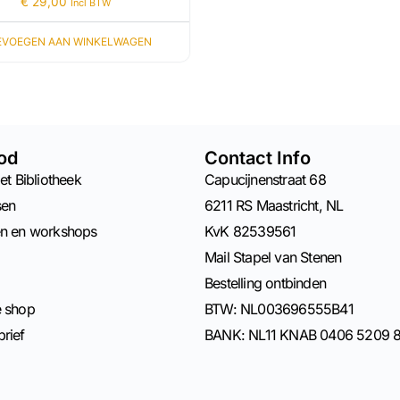
€
29,00
Incl BTW
EVOEGEN AAN WINKELWAGEN
od
Contact Info
et Bibliotheek
Capucijnenstraat 68
sen
6211 RS Maastricht, NL
en en workshops
KvK 82539561
Mail Stapel van Stenen
Bestelling ontbinden
e shop
BTW: NL003696555B41
rief
BANK: NL11 KNAB 0406 5209 