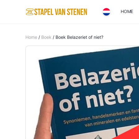
HOME
Home
/
Boek
/ Boek Belazeriet of niet?