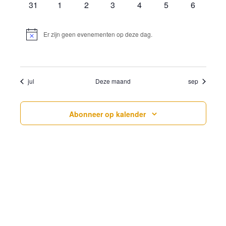
0
0
0
0
0
0
0
31
1
2
3
4
5
6
evenementen
evenementen
evenementen
evenementen
evenementen
evenementen
evenemen
Er zijn geen evenementen op deze dag.
Bericht
jul
Deze maand
sep
Abonneer op kalender