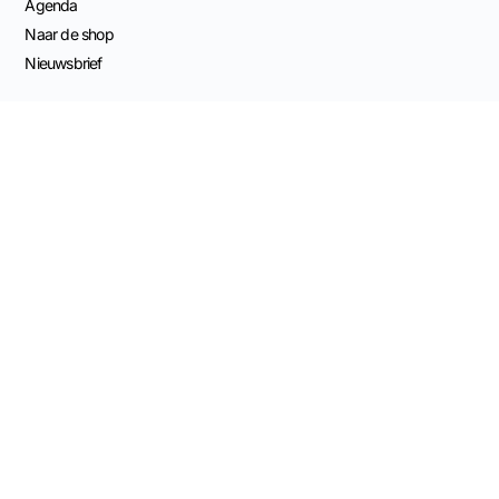
Agenda
Naar de shop
Nieuwsbrief
Contact Info
Capucijnenstraat 68
6211 RS Maastricht, NL
KvK 82539561
Mail Stapel van Stenen
Bestelling ontbinden
BTW: NL003696555B41
BANK: NL11 KNAB 0406 5209 84
Samenwerken met SvS
Samenwerkingen
Cursus aanbieden via SvS
Verkopers Community