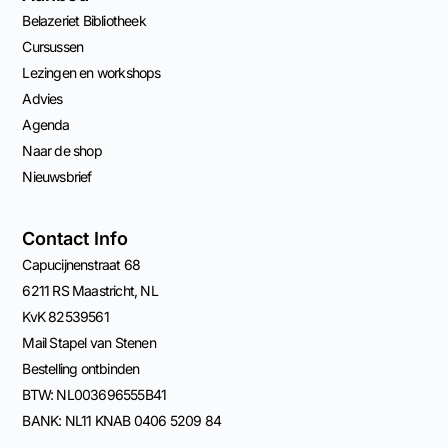
Belazeriet Bibliotheek
Cursussen
Lezingen en workshops
Advies
Agenda
Naar de shop
Nieuwsbrief
Contact Info
Capucijnenstraat 68
6211 RS Maastricht, NL
KvK 82539561
Mail Stapel van Stenen
Bestelling ontbinden
BTW: NL003696555B41
BANK: NL11 KNAB 0406 5209 84