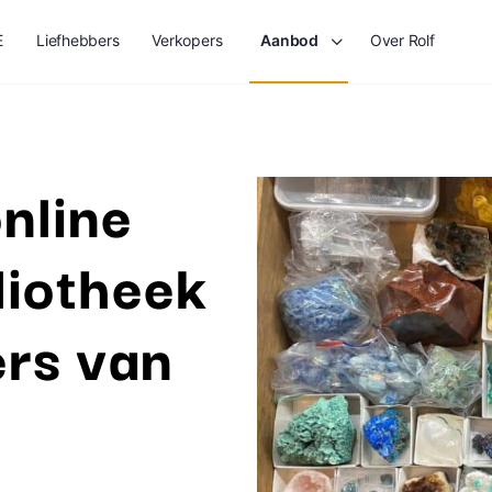
E
Liefhebbers
Verkopers
Aanbod
Over Rolf
nline
liotheek
ers van