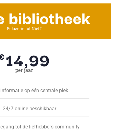
e bibliotheek
Belazeriet of Niet?
14,99
€
per jaar
 informatie op één centrale plek
24/7 online beschikbaar
oegang tot de liefhebbers community