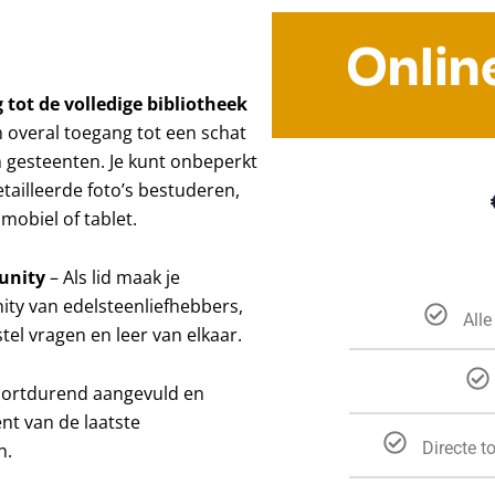
Onlin
 tot de volledige bibliotheek
n overal toegang tot een schat
 gesteenten. Je kunt onbeperkt
etailleerde foto’s bestuderen,
mobiel of tablet.
unity
– Als lid maak je
ty van edelsteenliefhebbers,
Alle
tel vragen en leer van elkaar.
oortdurend aangevuld en
ent van de laatste
Directe t
n.