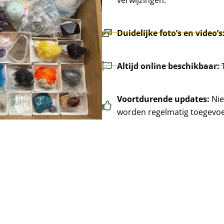
Duidelijke foto’s en video’s
Altijd online beschikbaar:
Voortdurende updates:
Nie
worden regelmatig toegevo