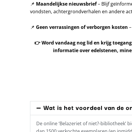
📌
Maandelijkse nieuwsbrief
– Blijf geïnfor
vondsten, achtergrondverhalen en andere acti
📌
Geen verrassingen of verborgen kosten
–
👉
Word vandaag nog lid en krijg toegang
informatie over edelstenen, mine
Wat is het voordeel van de on
De online ‘Belazeriet of niet?-bibliotheek
dan 1500 verkochte exemplaren (en inmidde