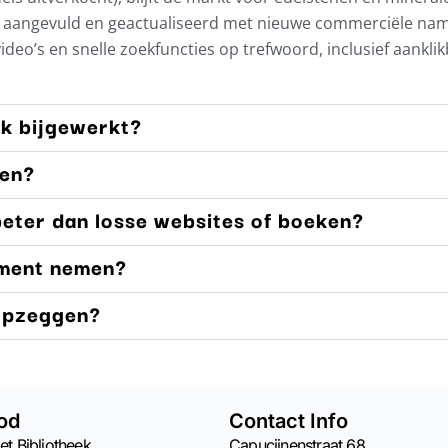
ig aangevuld en geactualiseerd met nieuwe commerciële na
 video’s en snelle zoekfuncties op trefwoord, inclusief aankli
ek bijgewerkt?
men?
eter dan losse websites of boeken?
ment nemen?
 opzeggen?
od
Contact Info
et Bibliotheek
Capucijnenstraat 68