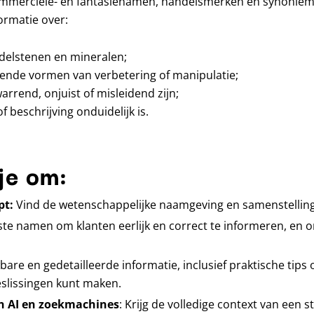
mmerciële- en fantasienamen, handelsmerken en synoniemen
ormatie over:
delstenen en mineralen;
ende vormen van verbetering of manipulatie;
rend, onjuist of misleidend zijn;
beschrijving onduidelijk is.
je om:
pt:
Vind de wetenschappelijke naamgeving en samenstelling
ste namen om klanten eerlijk en correct te informeren, en o
bare en gedetailleerde informatie, inclusief praktische tips
slissingen kunt maken.
an AI en zoekmachines
: Krijg de volledige context van een 