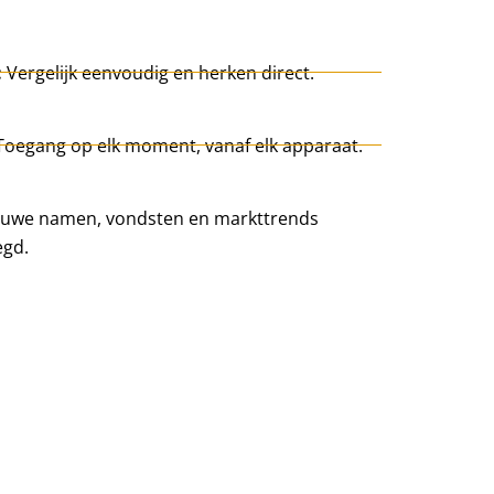
:
Vergelijk eenvoudig en herken direct.
Toegang op elk moment, vanaf elk apparaat.
uwe namen, vondsten en markttrends
egd.