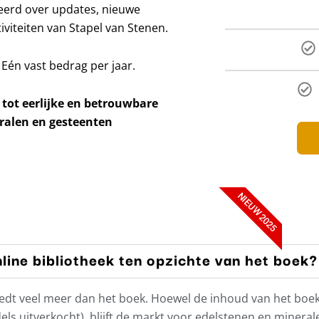
meerd over updates, nieuwe
viteiten van Stapel van Stenen.
 Eén vast bedrag per jaar.
 tot eerlijke en betrouwbare
ralen en gesteenten
NIEUW 2025
line bibliotheek ten opzichte van het boek?
’ biedt veel meer dan het boek. Hoewel de inhoud van het bo
ls uitverkocht), blijft de markt voor edelstenen en minera