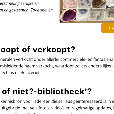
verzameling eerlijke en
n en gesteenten. Zoek snel en
Ik w
koopt of verkoopt?
eralen verkocht onder allerlei commerciële- en fantasiena
isleidende naam verkocht, waardoor ze iets anders lijken 
echt is of ‘Belazeriet’.
 of niet?-bibliotheek'?
ine kennisbron voor iedereen die serieus geïnteresseerd is i
 uitgebreid met vele foto’s, video’s en regelmatige updates, 