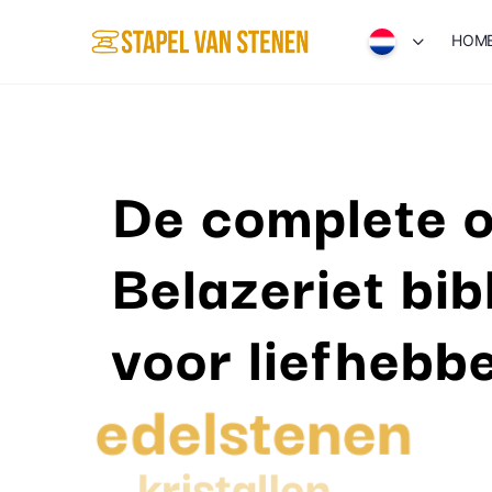
HOM
De complete o
Belazeriet bib
voor liefhebb
edelstenen