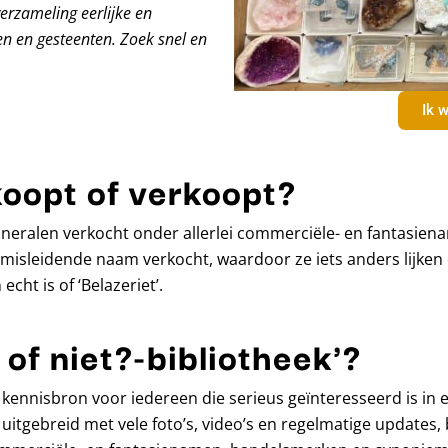
verzameling eerlijke en
n en gesteenten. Zoek snel en
Ik w
koopt of verkoopt?
eralen verkocht onder allerlei commerciële- en fantasiena
isleidende naam verkocht, waardoor ze iets anders lijken 
echt is of ‘Belazeriet’.
 of niet?-bibliotheek'?
ine kennisbron voor iedereen die serieus geïnteresseerd is i
 uitgebreid met vele foto’s, video’s en regelmatige updates, 