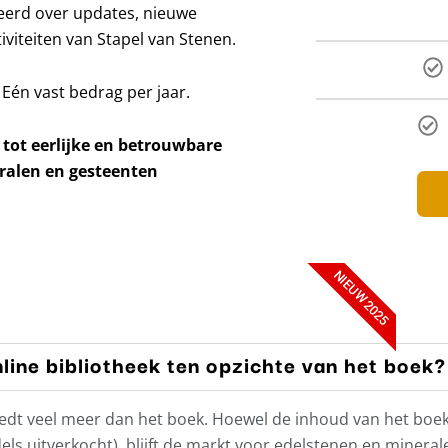
meerd over updates, nieuwe
viteiten van Stapel van Stenen.
 Eén vast bedrag per jaar.
 tot eerlijke en betrouwbare
ralen en gesteenten
NIEUW 2025
line bibliotheek ten opzichte van het boek?
’ biedt veel meer dan het boek. Hoewel de inhoud van het bo
ls uitverkocht), blijft de markt voor edelstenen en minera