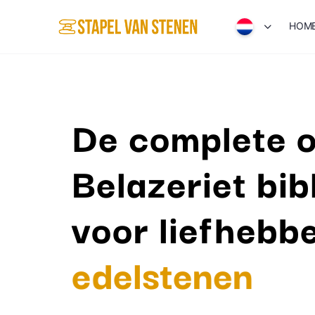
HOM
De complete o
Belazeriet bib
voor liefhebb
mineralen
edelstenen