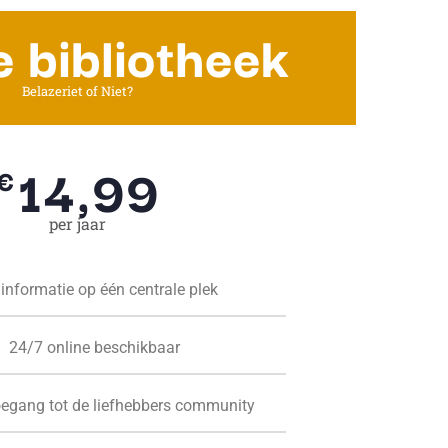
e bibliotheek
Belazeriet of Niet?
14,99
€
per jaar
 informatie op één centrale plek
24/7 online beschikbaar
oegang tot de liefhebbers community