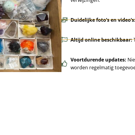
Duidelijke foto’s en video’s
Altijd online beschikbaar:
Voortdurende updates:
Nie
worden regelmatig toegevo