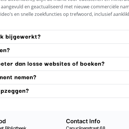
ig aangevuld en geactualiseerd met nieuwe commerciële na
 video’s en snelle zoekfuncties op trefwoord, inclusief aankli
ek bijgewerkt?
men?
eter dan losse websites of boeken?
ment nemen?
 opzeggen?
od
Contact Info
et Bibliotheek
Capucijnenstraat 68