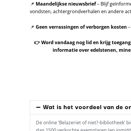
📌
Maandelijkse nieuwsbrief
– Blijf geïnfor
vondsten, achtergrondverhalen en andere acti
📌
Geen verrassingen of verborgen kosten
–
👉
Word vandaag nog lid en krijg toegang
informatie over edelstenen, mine
Wat is het voordeel van de on
De online ‘Belazeriet of niet?-bibliotheek
dan 1500 verkochte exemplaren (en inmidde