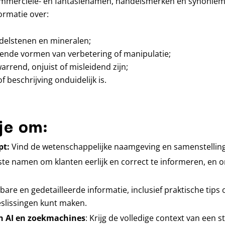
mmerciële- en fantasienamen, handelsmerken en synoniemen
ormatie over:
delstenen en mineralen;
ende vormen van verbetering of manipulatie;
rend, onjuist of misleidend zijn;
beschrijving onduidelijk is.
je om:
pt:
Vind de wetenschappelijke naamgeving en samenstelling
ste namen om klanten eerlijk en correct te informeren, en o
bare en gedetailleerde informatie, inclusief praktische tips
slissingen kunt maken.
an AI en zoekmachines
: Krijg de volledige context van een 