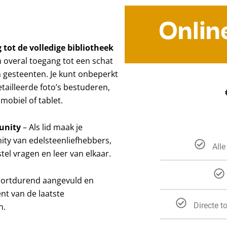
Onlin
 tot de volledige bibliotheek
n overal toegang tot een schat
 gesteenten. Je kunt onbeperkt
etailleerde foto’s bestuderen,
mobiel of tablet.
unity
– Als lid maak je
ty van edelsteenliefhebbers,
Alle
tel vragen en leer van elkaar.
oortdurend aangevuld en
ent van de laatste
Directe t
n.