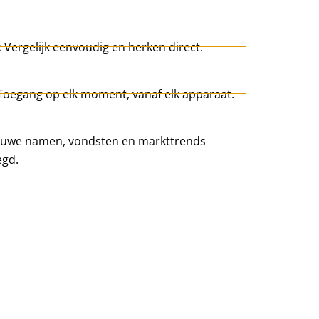
:
Vergelijk eenvoudig en herken direct.
Toegang op elk moment, vanaf elk apparaat.
uwe namen, vondsten en markttrends
egd.