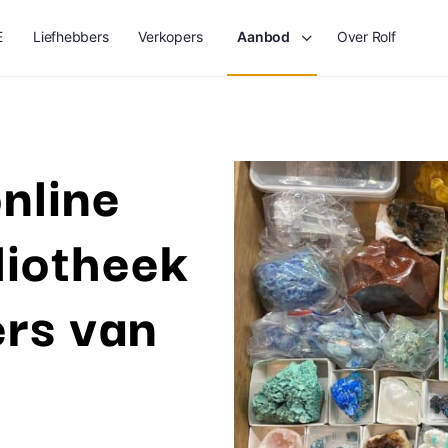
E
Liefhebbers
Verkopers
Aanbod
Over Rolf
nline
liotheek
ers van