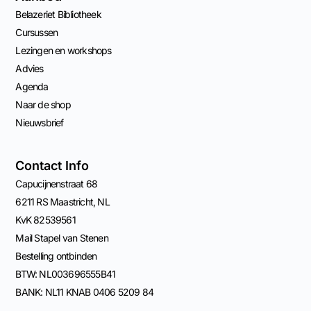
Belazeriet Bibliotheek
Cursussen
Lezingen en workshops
Advies
Agenda
Naar de shop
Nieuwsbrief
Contact Info
Capucijnenstraat 68
6211 RS Maastricht, NL
KvK 82539561
Mail Stapel van Stenen
Bestelling ontbinden
BTW: NL003696555B41
BANK: NL11 KNAB 0406 5209 84