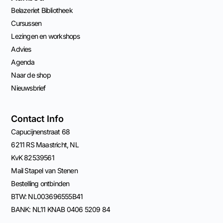
Belazeriet Bibliotheek
Cursussen
Lezingen en workshops
Advies
Agenda
Naar de shop
Nieuwsbrief
Contact Info
Capucijnenstraat 68
6211 RS Maastricht, NL
KvK 82539561
Mail Stapel van Stenen
Bestelling ontbinden
BTW: NL003696555B41
BANK: NL11 KNAB 0406 5209 84