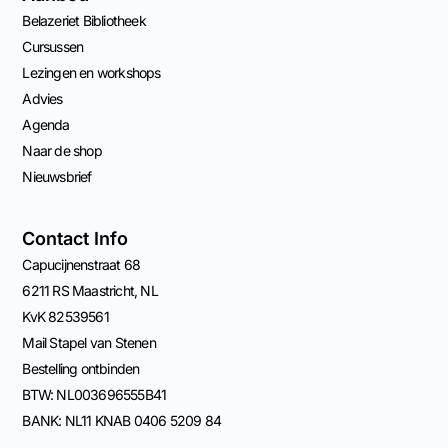
Belazeriet Bibliotheek
Cursussen
Lezingen en workshops
Advies
Agenda
Naar de shop
Nieuwsbrief
Contact Info
Capucijnenstraat 68
6211 RS Maastricht, NL
KvK 82539561
Mail Stapel van Stenen
Bestelling ontbinden
BTW: NL003696555B41
BANK: NL11 KNAB 0406 5209 84