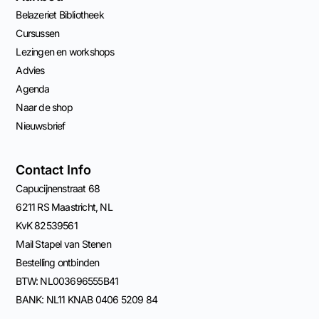
Belazeriet Bibliotheek
Cursussen
Lezingen en workshops
Advies
Agenda
Naar de shop
Nieuwsbrief
Contact Info
Capucijnenstraat 68
6211 RS Maastricht, NL
KvK 82539561
Mail Stapel van Stenen
Bestelling ontbinden
BTW: NL003696555B41
BANK: NL11 KNAB 0406 5209 84