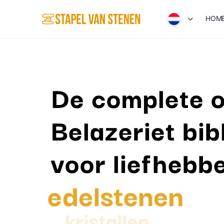
HOM
De complete o
Belazeriet bib
voor liefhebb
edelstenen