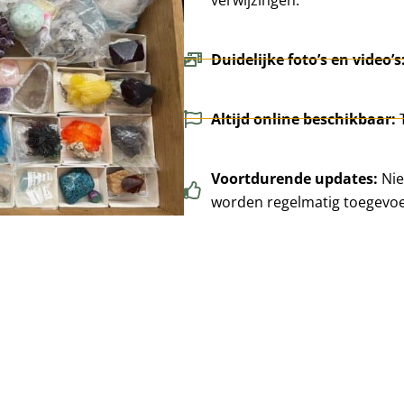
Duidelijke foto’s en video’s
Altijd online beschikbaar:
Voortdurende updates:
Nie
worden regelmatig toegevo