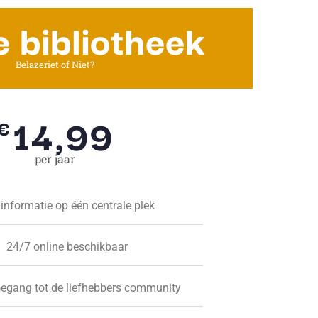
e bibliotheek
Belazeriet of Niet?
14,99
€
per jaar
 informatie op één centrale plek
24/7 online beschikbaar
oegang tot de liefhebbers community