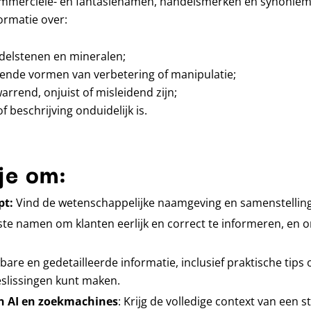
mmerciële- en fantasienamen, handelsmerken en synoniemen
ormatie over:
delstenen en mineralen;
ende vormen van verbetering of manipulatie;
rend, onjuist of misleidend zijn;
beschrijving onduidelijk is.
je om:
pt:
Vind de wetenschappelijke naamgeving en samenstelling
ste namen om klanten eerlijk en correct te informeren, en o
bare en gedetailleerde informatie, inclusief praktische tips
slissingen kunt maken.
an AI en zoekmachines
: Krijg de volledige context van een 