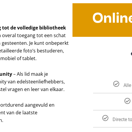
Onlin
 tot de volledige bibliotheek
n overal toegang tot een schat
 gesteenten. Je kunt onbeperkt
etailleerde foto’s bestuderen,
mobiel of tablet.
unity
– Als lid maak je
ty van edelsteenliefhebbers,
Alle
tel vragen en leer van elkaar.
oortdurend aangevuld en
ent van de laatste
Directe t
n.