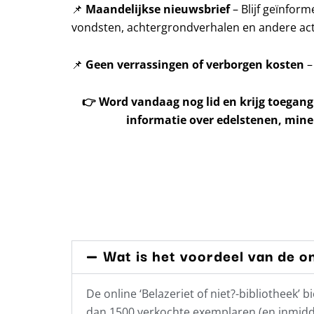
📌
Maandelijkse nieuwsbrief
– Blijf geïnfor
vondsten, achtergrondverhalen en andere acti
📌
Geen verrassingen of verborgen kosten
–
👉
Word vandaag nog lid en krijg toegang
informatie over edelstenen, mine
Wat is het voordeel van de on
De online ‘Belazeriet of niet?-bibliotheek
dan 1500 verkochte exemplaren (en inmidde