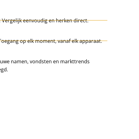
:
Vergelijk eenvoudig en herken direct.
Toegang op elk moment, vanaf elk apparaat.
uwe namen, vondsten en markttrends
egd.