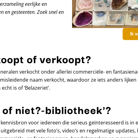
verzameling eerlijke en
n en gesteenten. Zoek snel en
Ik w
koopt of verkoopt?
eralen verkocht onder allerlei commerciële- en fantasiena
isleidende naam verkocht, waardoor ze iets anders lijken 
echt is of ‘Belazeriet’.
 of niet?-bibliotheek'?
ine kennisbron voor iedereen die serieus geïnteresseerd is i
 uitgebreid met vele foto’s, video’s en regelmatige updates, 