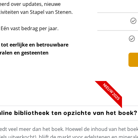
meerd over updates, nieuwe
viteiten van Stapel van Stenen.
 Eén vast bedrag per jaar.
 tot eerlijke en betrouwbare
ralen en gesteenten
NIEUW 2025
line bibliotheek ten opzichte van het boek?
’ biedt veel meer dan het boek. Hoewel de inhoud van het bo
ls uitverkocht), blijft de markt voor edelstenen en minera