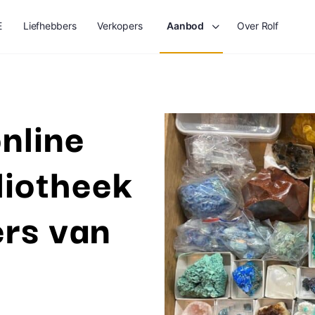
E
Liefhebbers
Verkopers
Aanbod
Over Rolf
nline
liotheek
ers van