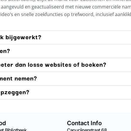
ig aangevuld en geactualiseerd met nieuwe commerciële na
 video’s en snelle zoekfuncties op trefwoord, inclusief aankli
ek bijgewerkt?
men?
eter dan losse websites of boeken?
ment nemen?
 opzeggen?
od
Contact Info
et Bibliotheek
Capucijnenstraat 68