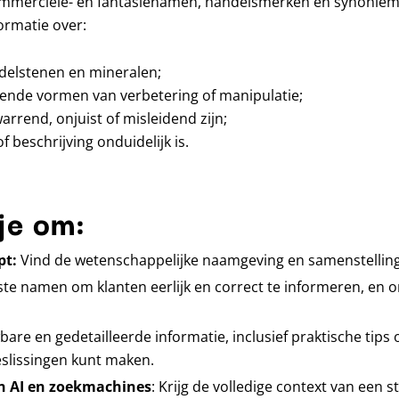
mmerciële- en fantasienamen, handelsmerken en synoniemen
ormatie over:
delstenen en mineralen;
ende vormen van verbetering of manipulatie;
rend, onjuist of misleidend zijn;
beschrijving onduidelijk is.
je om:
pt:
Vind de wetenschappelijke naamgeving en samenstelling
ste namen om klanten eerlijk en correct te informeren, en o
bare en gedetailleerde informatie, inclusief praktische tips
slissingen kunt maken.
an AI en zoekmachines
: Krijg de volledige context van een 