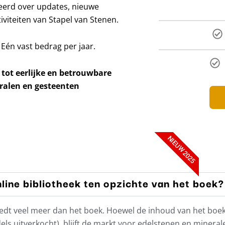
meerd over updates, nieuwe
viteiten van Stapel van Stenen.
 Eén vast bedrag per jaar.
 tot eerlijke en betrouwbare
ralen en gesteenten
NIEUW 2025
line bibliotheek ten opzichte van het boek?
’ biedt veel meer dan het boek. Hoewel de inhoud van het bo
ls uitverkocht), blijft de markt voor edelstenen en minera