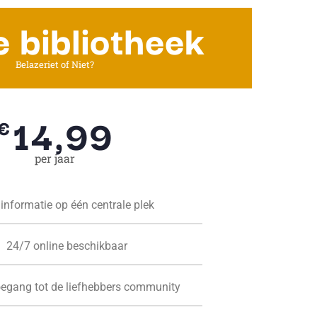
e bibliotheek
Belazeriet of Niet?
14,99
€
per jaar
 informatie op één centrale plek
24/7 online beschikbaar
oegang tot de liefhebbers community