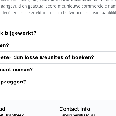
ig aangevuld en geactualiseerd met nieuwe commerciële na
 video’s en snelle zoekfuncties op trefwoord, inclusief aankli
ek bijgewerkt?
men?
eter dan losse websites of boeken?
ment nemen?
 opzeggen?
od
Contact Info
et Bibliotheek
Capucijnenstraat 68