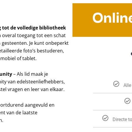
Onlin
 tot de volledige bibliotheek
n overal toegang tot een schat
 gesteenten. Je kunt onbeperkt
etailleerde foto’s bestuderen,
mobiel of tablet.
unity
– Als lid maak je
ty van edelsteenliefhebbers,
Alle
tel vragen en leer van elkaar.
oortdurend aangevuld en
ent van de laatste
Directe t
n.