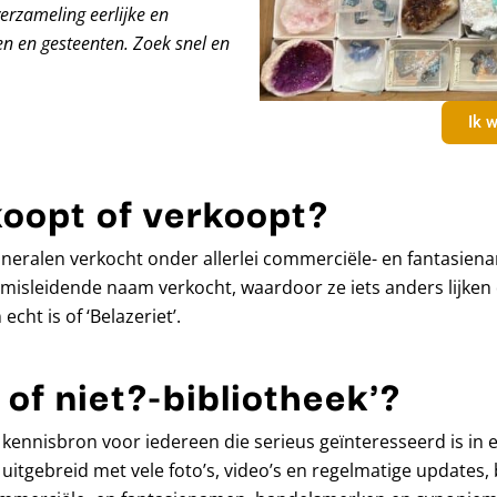
verzameling eerlijke en
n en gesteenten. Zoek snel en
Ik w
koopt of verkoopt?
eralen verkocht onder allerlei commerciële- en fantasiena
isleidende naam verkocht, waardoor ze iets anders lijken 
echt is of ‘Belazeriet’.
 of niet?-bibliotheek'?
ine kennisbron voor iedereen die serieus geïnteresseerd is i
 uitgebreid met vele foto’s, video’s en regelmatige updates, 