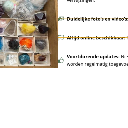
Duidelijke foto’s en video’s
Altijd online beschikbaar:
Voortdurende updates:
Nie
worden regelmatig toegevo