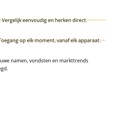
:
Vergelijk eenvoudig en herken direct.
Toegang op elk moment, vanaf elk apparaat.
uwe namen, vondsten en markttrends
egd.