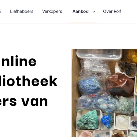
E
Liefhebbers
Verkopers
Aanbod
Over Rolf
nline
liotheek
ers van