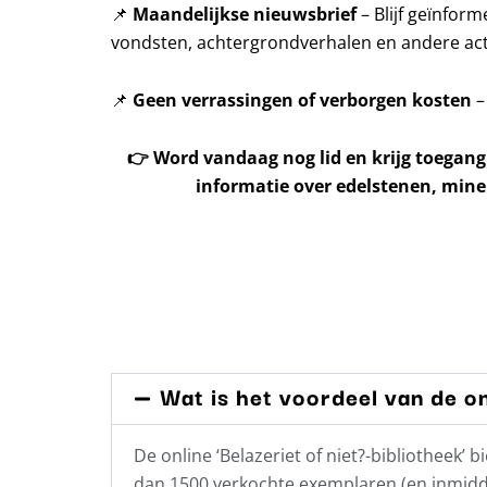
📌
Maandelijkse nieuwsbrief
– Blijf geïnfor
vondsten, achtergrondverhalen en andere acti
📌
Geen verrassingen of verborgen kosten
–
👉
Word vandaag nog lid en krijg toegang
informatie over edelstenen, mine
Wat is het voordeel van de on
De online ‘Belazeriet of niet?-bibliotheek
dan 1500 verkochte exemplaren (en inmidde