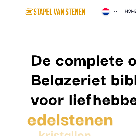
HOM
De complete o
Belazeriet bib
voor liefhebb
edelstenen