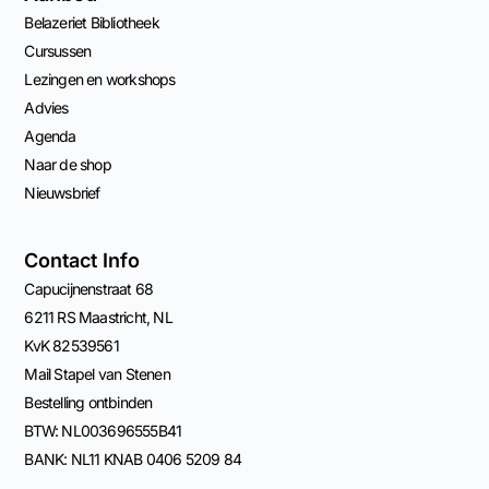
Belazeriet Bibliotheek
Cursussen
Lezingen en workshops
Advies
Agenda
Naar de shop
Nieuwsbrief
Contact Info
Capucijnenstraat 68
6211 RS Maastricht, NL
KvK 82539561
Mail Stapel van Stenen
Bestelling ontbinden
BTW: NL003696555B41
BANK: NL11 KNAB 0406 5209 84