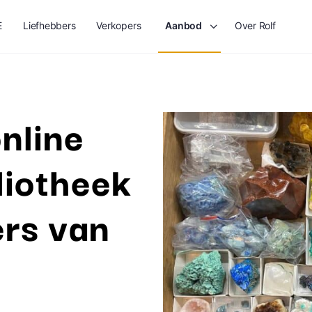
E
Liefhebbers
Verkopers
Aanbod
Over Rolf
nline
liotheek
ers van