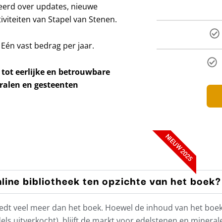
meerd over updates, nieuwe
viteiten van Stapel van Stenen.
 Eén vast bedrag per jaar.
 tot eerlijke en betrouwbare
ralen en gesteenten
NIEUW 2025
line bibliotheek ten opzichte van het boek?
’ biedt veel meer dan het boek. Hoewel de inhoud van het bo
ls uitverkocht), blijft de markt voor edelstenen en minera