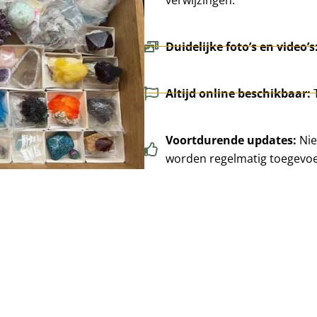
Duidelijke foto’s en video’s
Altijd online beschikbaar:
Voortdurende updates:
Nie
worden regelmatig toegevo