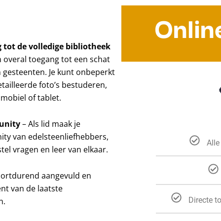
Onlin
 tot de volledige bibliotheek
n overal toegang tot een schat
 gesteenten. Je kunt onbeperkt
etailleerde foto’s bestuderen,
mobiel of tablet.
unity
– Als lid maak je
ty van edelsteenliefhebbers,
Alle
tel vragen en leer van elkaar.
oortdurend aangevuld en
ent van de laatste
Directe t
n.