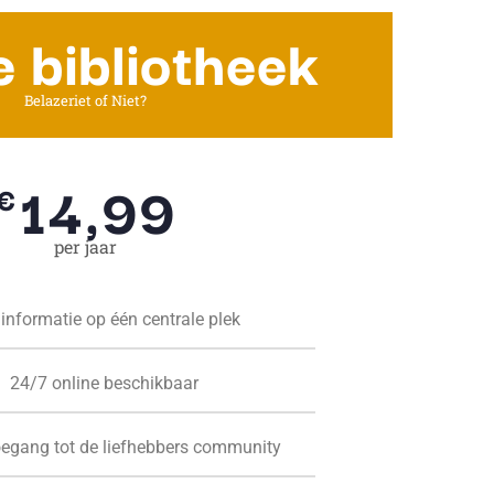
e bibliotheek
Belazeriet of Niet?
14,99
€
per jaar
 informatie op één centrale plek
24/7 online beschikbaar
oegang tot de liefhebbers community