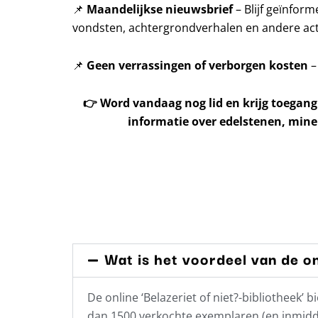
📌
Maandelijkse nieuwsbrief
– Blijf geïnfor
vondsten, achtergrondverhalen en andere acti
📌
Geen verrassingen of verborgen kosten
–
👉
Word vandaag nog lid en krijg toegang
informatie over edelstenen, mine
Wat is het voordeel van de on
De online ‘Belazeriet of niet?-bibliotheek
dan 1500 verkochte exemplaren (en inmidde