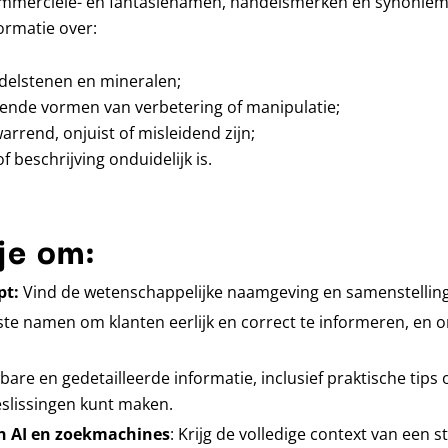
mmerciële- en fantasienamen, handelsmerken en synoniemen
ormatie over:
delstenen en mineralen;
ende vormen van verbetering of manipulatie;
rend, onjuist of misleidend zijn;
beschrijving onduidelijk is.
je om:
pt:
Vind de wetenschappelijke naamgeving en samenstelling
ste namen om klanten eerlijk en correct te informeren, en o
bare en gedetailleerde informatie, inclusief praktische tips
slissingen kunt maken.
an AI en zoekmachines
: Krijg de volledige context van een 