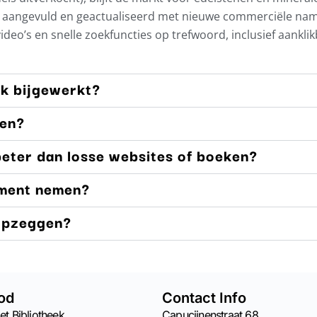
ig aangevuld en geactualiseerd met nieuwe commerciële na
 video’s en snelle zoekfuncties op trefwoord, inclusief aankli
ek bijgewerkt?
men?
eter dan losse websites of boeken?
ment nemen?
 opzeggen?
od
Contact Info
et Bibliotheek
Capucijnenstraat 68