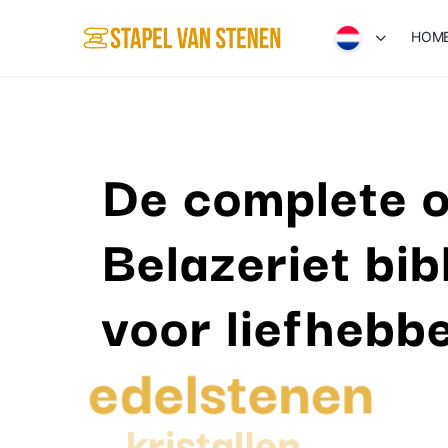
HOM
De complete o
Belazeriet bib
voor liefhebb
edelstenen