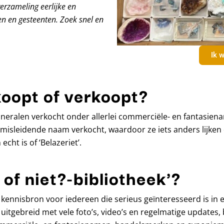
verzameling eerlijke en
n en gesteenten. Zoek snel en
Ik w
koopt of verkoopt?
eralen verkocht onder allerlei commerciële- en fantasiena
isleidende naam verkocht, waardoor ze iets anders lijken 
echt is of ‘Belazeriet’.
 of niet?-bibliotheek'?
ine kennisbron voor iedereen die serieus geïnteresseerd is i
 uitgebreid met vele foto’s, video’s en regelmatige updates, 