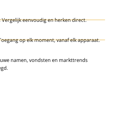
:
Vergelijk eenvoudig en herken direct.
Toegang op elk moment, vanaf elk apparaat.
uwe namen, vondsten en markttrends
egd.