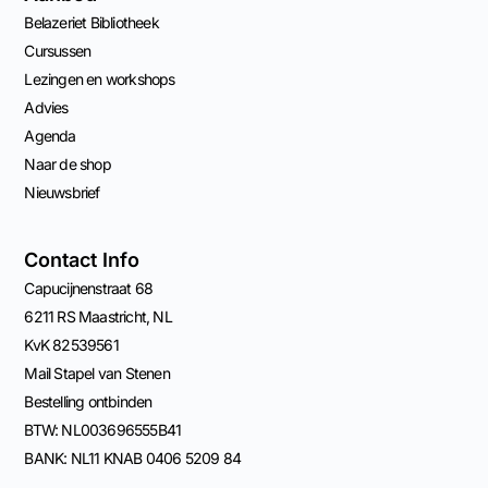
Belazeriet Bibliotheek
Cursussen
Lezingen en workshops
Advies
Agenda
Naar de shop
Nieuwsbrief
Contact Info
Capucijnenstraat 68
6211 RS Maastricht, NL
KvK 82539561
Mail Stapel van Stenen
Bestelling ontbinden
BTW: NL003696555B41
BANK: NL11 KNAB 0406 5209 84