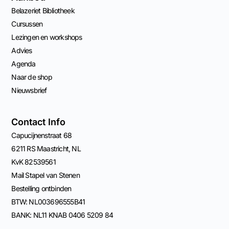
Belazeriet Bibliotheek
Cursussen
Lezingen en workshops
Advies
Agenda
Naar de shop
Nieuwsbrief
Contact Info
Capucijnenstraat 68
6211 RS Maastricht, NL
KvK 82539561
Mail Stapel van Stenen
Bestelling ontbinden
BTW: NL003696555B41
BANK: NL11 KNAB 0406 5209 84