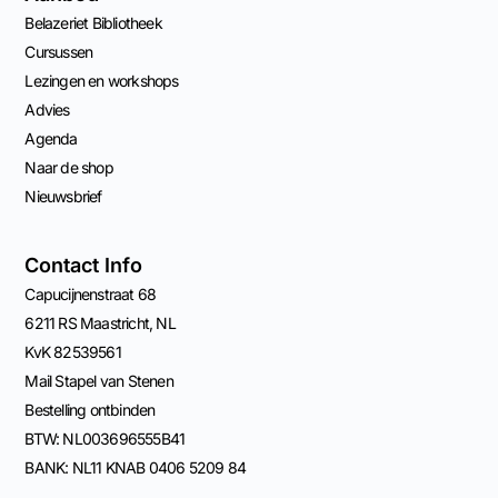
Belazeriet Bibliotheek
Cursussen
Lezingen en workshops
Advies
Agenda
Naar de shop
Nieuwsbrief
Contact Info
Capucijnenstraat 68
6211 RS Maastricht, NL
KvK 82539561
Mail Stapel van Stenen
Bestelling ontbinden
BTW: NL003696555B41
BANK: NL11 KNAB 0406 5209 84