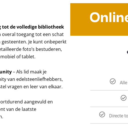
Onlin
 tot de volledige bibliotheek
n overal toegang tot een schat
 gesteenten. Je kunt onbeperkt
etailleerde foto’s bestuderen,
mobiel of tablet.
unity
– Als lid maak je
ty van edelsteenliefhebbers,
Alle
tel vragen en leer van elkaar.
oortdurend aangevuld en
ent van de laatste
Directe t
n.