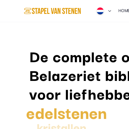
HOM
De complete o
Belazeriet bib
voor liefhebb
edelstenen