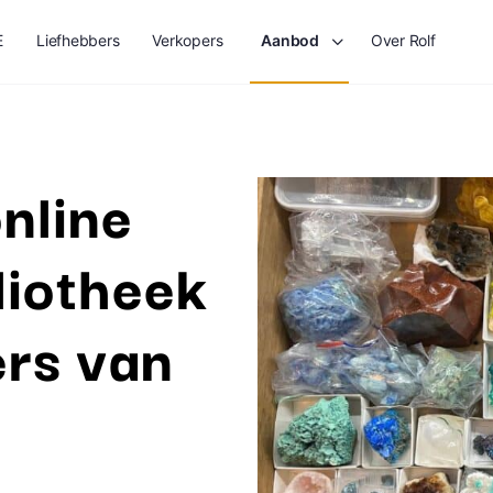
E
Liefhebbers
Verkopers
Aanbod
Over Rolf
nline
liotheek
ers van