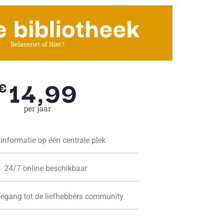
e bibliotheek
Belazeriet of Niet?
14,99
€
per jaar
 informatie op één centrale plek
24/7 online beschikbaar
oegang tot de liefhebbers community