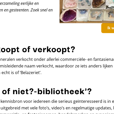
verzameling eerlijke en
n en gesteenten. Zoek snel en
Ik w
koopt of verkoopt?
eralen verkocht onder allerlei commerciële- en fantasiena
isleidende naam verkocht, waardoor ze iets anders lijken 
echt is of ‘Belazeriet’.
 of niet?-bibliotheek'?
ine kennisbron voor iedereen die serieus geïnteresseerd is i
 uitgebreid met vele foto’s, video’s en regelmatige updates, 