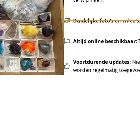
Duidelijke foto’s en video’s
Altijd online beschikbaar:
Voortdurende updates:
Nie
worden regelmatig toegevo