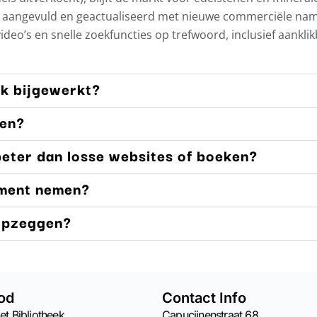
ig aangevuld en geactualiseerd met nieuwe commerciële na
 video’s en snelle zoekfuncties op trefwoord, inclusief aankli
ek bijgewerkt?
men?
eter dan losse websites of boeken?
ment nemen?
 opzeggen?
od
Contact Info
et Bibliotheek
Capucijnenstraat 68