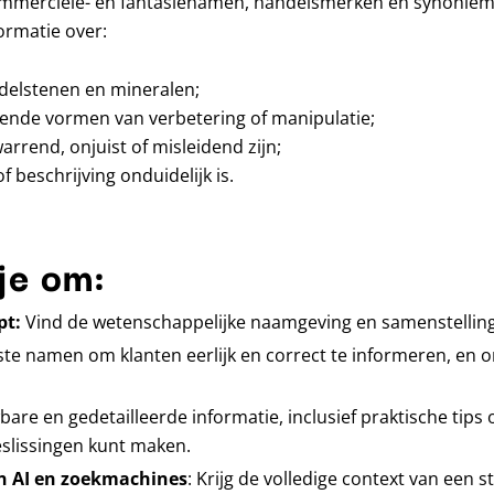
mmerciële- en fantasienamen, handelsmerken en synoniemen
ormatie over:
delstenen en mineralen;
ende vormen van verbetering of manipulatie;
rend, onjuist of misleidend zijn;
beschrijving onduidelijk is.
je om:
pt:
Vind de wetenschappelijke naamgeving en samenstelling
ste namen om klanten eerlijk en correct te informeren, en o
bare en gedetailleerde informatie, inclusief praktische tips
slissingen kunt maken.
an AI en zoekmachines
: Krijg de volledige context van een 