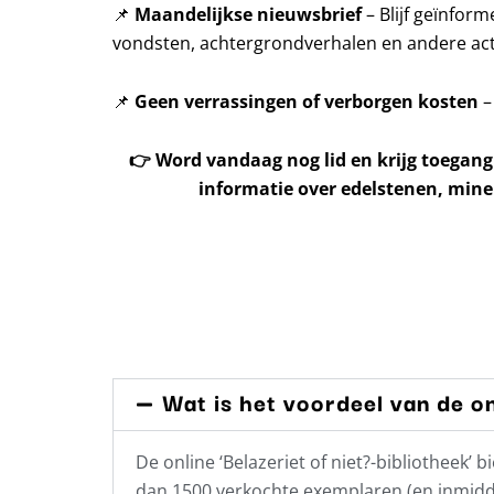
📌
Maandelijkse nieuwsbrief
– Blijf geïnfor
vondsten, achtergrondverhalen en andere acti
📌
Geen verrassingen of verborgen kosten
–
👉
Word vandaag nog lid en krijg toegang
informatie over edelstenen, mine
Wat is het voordeel van de on
De online ‘Belazeriet of niet?-bibliotheek
dan 1500 verkochte exemplaren (en inmidde