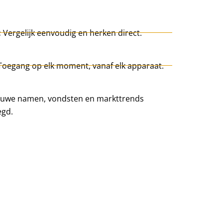
:
Vergelijk eenvoudig en herken direct.
Toegang op elk moment, vanaf elk apparaat.
uwe namen, vondsten en markttrends
egd.