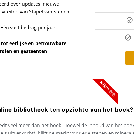
meerd over updates, nieuwe
viteiten van Stapel van Stenen.
 Eén vast bedrag per jaar.
 tot eerlijke en betrouwbare
ralen en gesteenten
NIEUW 2025
line bibliotheek ten opzichte van het boek?
’ biedt veel meer dan het boek. Hoewel de inhoud van het bo
ls uitverkocht), blijft de markt voor edelstenen en minera