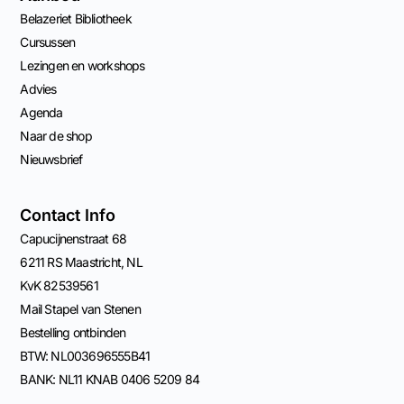
Belazeriet Bibliotheek
Cursussen
Lezingen en workshops
Advies
Agenda
Naar de shop
Nieuwsbrief
Contact Info
Capucijnenstraat 68
6211 RS Maastricht, NL
KvK 82539561
Mail Stapel van Stenen
Bestelling ontbinden
BTW: NL003696555B41
BANK: NL11 KNAB 0406 5209 84