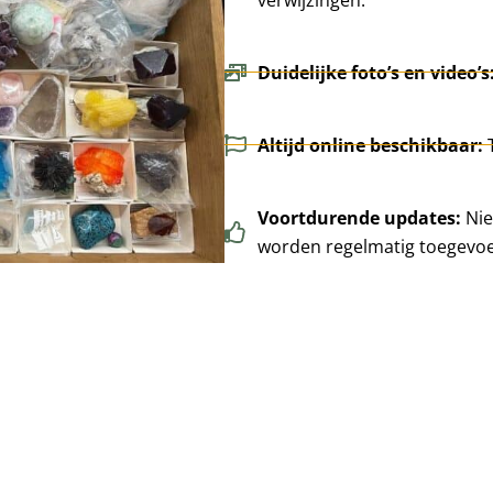
Duidelijke foto’s en video’s
Altijd online beschikbaar:
Voortdurende updates:
Nie
worden regelmatig toegevo