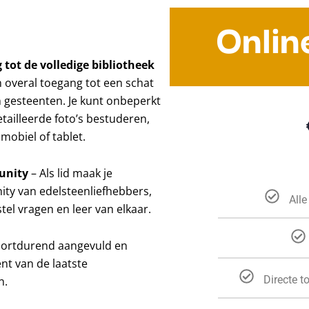
Onlin
 tot de volledige bibliotheek
n overal toegang tot een schat
 gesteenten. Je kunt onbeperkt
etailleerde foto’s bestuderen,
mobiel of tablet.
unity
– Als lid maak je
ty van edelsteenliefhebbers,
Alle
tel vragen en leer van elkaar.
oortdurend aangevuld en
ent van de laatste
Directe t
n.