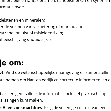
mmerciële- en fantasienamen, handelsmerken en synoniemen
ormatie over:
delstenen en mineralen;
ende vormen van verbetering of manipulatie;
rend, onjuist of misleidend zijn;
beschrijving onduidelijk is.
je om:
pt:
Vind de wetenschappelijke naamgeving en samenstelling
ste namen om klanten eerlijk en correct te informeren, en o
bare en gedetailleerde informatie, inclusief praktische tips
slissingen kunt maken.
an AI en zoekmachines
: Krijg de volledige context van een 