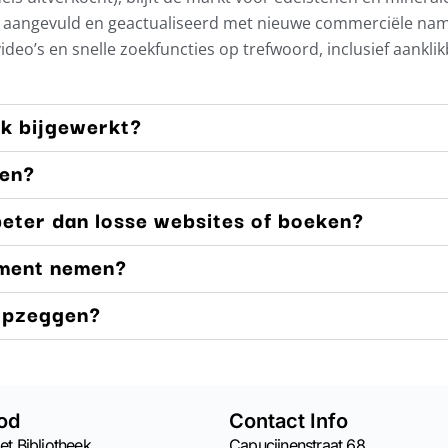
ig aangevuld en geactualiseerd met nieuwe commerciële na
 video’s en snelle zoekfuncties op trefwoord, inclusief aankli
ek bijgewerkt?
men?
eter dan losse websites of boeken?
ment nemen?
 opzeggen?
od
Contact Info
et Bibliotheek
Capucijnenstraat 68