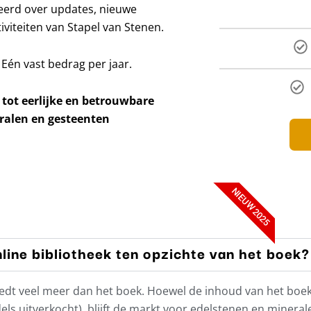
meerd over updates, nieuwe
viteiten van Stapel van Stenen.
 Eén vast bedrag per jaar.
 tot eerlijke en betrouwbare
ralen en gesteenten
NIEUW 2025
line bibliotheek ten opzichte van het boek?
’ biedt veel meer dan het boek. Hoewel de inhoud van het bo
ls uitverkocht), blijft de markt voor edelstenen en minera