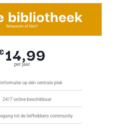
e bibliotheek
Belazeriet of Niet?
14,99
€
per jaar
 informatie op één centrale plek
24/7 online beschikbaar
oegang tot de liefhebbers community