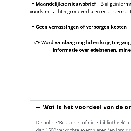
📌
Maandelijkse nieuwsbrief
– Blijf geïnfor
vondsten, achtergrondverhalen en andere acti
📌
Geen verrassingen of verborgen kosten
–
👉
Word vandaag nog lid en krijg toegang
informatie over edelstenen, mine
Wat is het voordeel van de on
De online ‘Belazeriet of niet?-bibliotheek
dan 1500 verkochte exemplaren (en inmidde