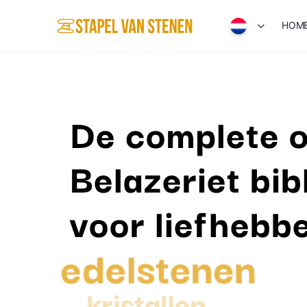
HOM
De complete o
Belazeriet bib
voor liefhebb
edelstenen