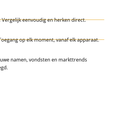
:
Vergelijk eenvoudig en herken direct.
Toegang op elk moment, vanaf elk apparaat.
uwe namen, vondsten en markttrends
egd.