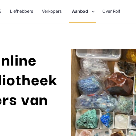
E
Liefhebbers
Verkopers
Aanbod
Over Rolf
nline
liotheek
ers van