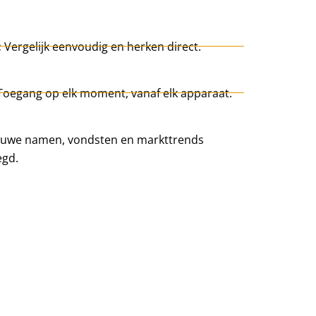
:
Vergelijk eenvoudig en herken direct.
Toegang op elk moment, vanaf elk apparaat.
uwe namen, vondsten en markttrends
egd.