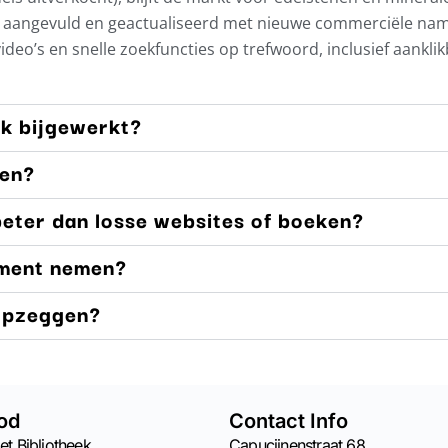
ig aangevuld en geactualiseerd met nieuwe commerciële na
 video’s en snelle zoekfuncties op trefwoord, inclusief aankli
ek bijgewerkt?
men?
eter dan losse websites of boeken?
ment nemen?
 opzeggen?
od
Contact Info
et Bibliotheek
Capucijnenstraat 68