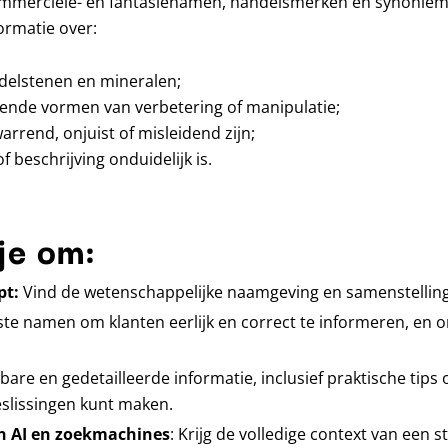
mmerciële- en fantasienamen, handelsmerken en synoniemen
ormatie over:
delstenen en mineralen;
ende vormen van verbetering of manipulatie;
rend, onjuist of misleidend zijn;
beschrijving onduidelijk is.
je om:
pt:
Vind de wetenschappelijke naamgeving en samenstelling
ste namen om klanten eerlijk en correct te informeren, en o
bare en gedetailleerde informatie, inclusief praktische tips
slissingen kunt maken.
an AI en zoekmachines
: Krijg de volledige context van een 