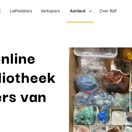
E
Liefhebbers
Verkopers
Aanbod
Over Rolf
nline
liotheek
ers van