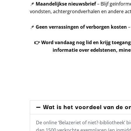
📌
Maandelijkse nieuwsbrief
– Blijf geïnfor
vondsten, achtergrondverhalen en andere acti
📌
Geen verrassingen of verborgen kosten
–
👉
Word vandaag nog lid en krijg toegang
informatie over edelstenen, mine
Wat is het voordeel van de on
De online ‘Belazeriet of niet?-bibliotheek
dan 1500 verkochte exemplaren (en inmidde