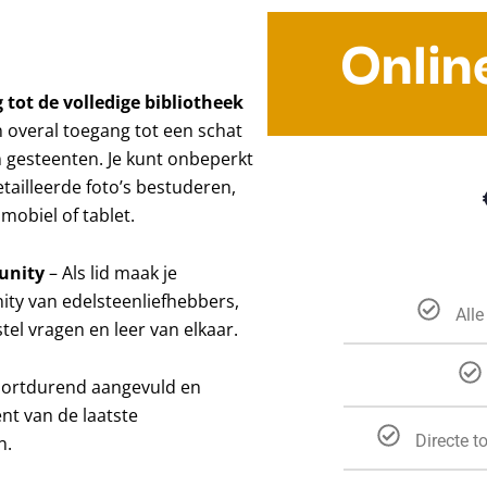
Onlin
 tot de volledige bibliotheek
n overal toegang tot een schat
 gesteenten. Je kunt onbeperkt
etailleerde foto’s bestuderen,
mobiel of tablet.
unity
– Als lid maak je
ty van edelsteenliefhebbers,
Alle
tel vragen en leer van elkaar.
oortdurend aangevuld en
ent van de laatste
Directe t
n.