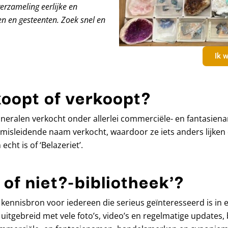
verzameling eerlijke en
n en gesteenten. Zoek snel en
Ik w
koopt of verkoopt?
eralen verkocht onder allerlei commerciële- en fantasiena
isleidende naam verkocht, waardoor ze iets anders lijken 
echt is of ‘Belazeriet’.
 of niet?-bibliotheek'?
ine kennisbron voor iedereen die serieus geïnteresseerd is i
 uitgebreid met vele foto’s, video’s en regelmatige updates, 