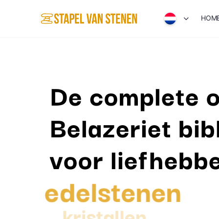
HOM
De complete o
Belazeriet bib
voor liefhebb
edelstenen