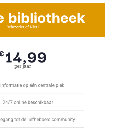
e bibliotheek
Belazeriet of Niet?
14,99
€
per jaar
 informatie op één centrale plek
24/7 online beschikbaar
oegang tot de liefhebbers community