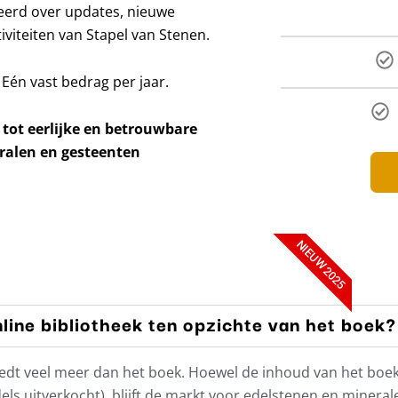
meerd over updates, nieuwe
viteiten van Stapel van Stenen.
 Eén vast bedrag per jaar.
 tot eerlijke en betrouwbare
ralen en gesteenten
NIEUW 2025
line bibliotheek ten opzichte van het boek?
’ biedt veel meer dan het boek. Hoewel de inhoud van het bo
ls uitverkocht), blijft de markt voor edelstenen en minera