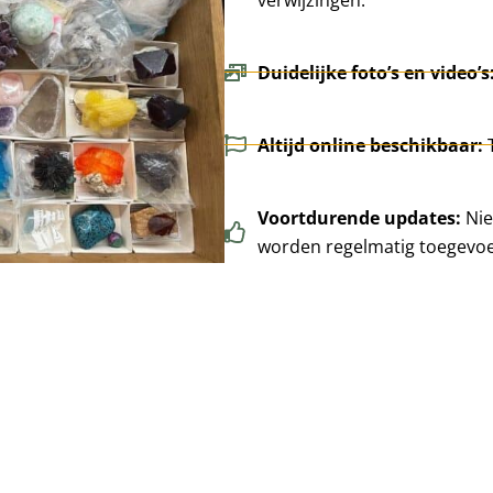
Duidelijke foto’s en video’s
Altijd online beschikbaar:
Voortdurende updates:
Nie
worden regelmatig toegevo