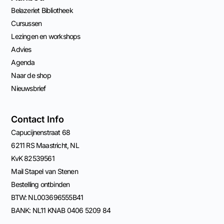
Belazeriet Bibliotheek
Cursussen
Lezingen en workshops
Advies
Agenda
Naar de shop
Nieuwsbrief
Contact Info
Capucijnenstraat 68
6211 RS Maastricht, NL
KvK 82539561
Mail Stapel van Stenen
Bestelling ontbinden
BTW: NL003696555B41
BANK: NL11 KNAB 0406 5209 84